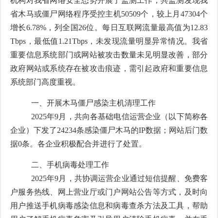
机构对我省网络安全态势开展了监测工作，共监测发现我
省木马或僵尸网络程序受控主机
50509个，较上月47304个
增长
6.78
%，列全国2
6
位。每日互联网流量最高值为
12.83
Tbps，最低值
1.21
Tbps，未发现流量明显异常情况。我省
重要信息系统部门或网站被攻击数量未见明显改善，部分
政府网站或系统存在被攻击痕迹，需引起政府和重要
信息
系统部门高度重视。
一、
开展木马僵尸感染主机清理工作
2025年
9月
，共向各基础电信运营企业（以下简称各
企业）下发了
24234
条感染僵尸木马的
IP数据；网站后门数
据
0
条
。各企业积极配合并进行了处置。
二、
手机病毒处理工作
2025年
9月
，共协调运营企业通过短信提醒、免费客
户服务热线、网上营业厅或门户网站公告等方式，及时向
用户推送手机病毒感染信息和病毒查杀方法及工具，帮助