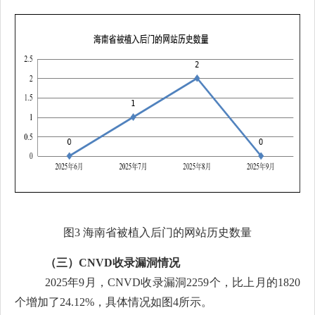
图
3
海南省被植入后门的网站历史数量
（三）
CNVD收录漏洞情况
2025年
9月
，
CNVD收录漏洞2259个，
比上月的
1820
个
增加
了
24.12
%，
具体情况如图
4所示。