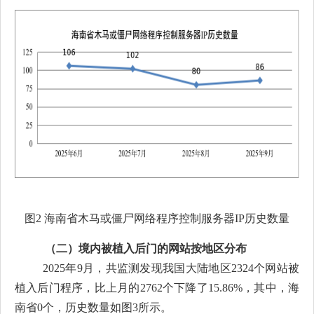
图
2
海南省木马或僵尸网络程序控制服务器
IP
历史数量
（二）
境
内被植入后门的网站按地区分布
2025年
9月
，共监测发现我国大陆地区
2324
个网站被
植入后门程序，比上月的
2762
个
下降
了
15.86
%，其中，海
南省
0
个，历史数量如图
3所示。