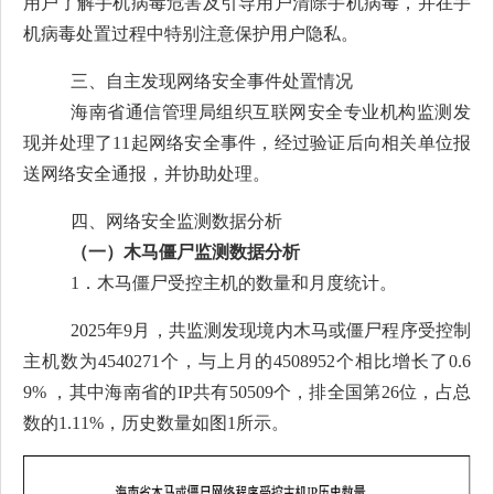
用户了解手机病毒危害及引导用户清除手机病毒，并在手
机病毒处置过程中特别注意保护用户隐私。
三、
自主发现网络安全事件处置情况
海南省通信管理局组织互联网安全专业机构监测发
现并处理
了
11
起
网络安全事件，经过验证后向相关单位报
送网络安全通报，并协助处理。
四、
网络安全监测数据分析
（一）
木马僵尸监测数据分析
1．
木马僵尸受控主机的数量和月度统计。
2025年
9月
，共监测发现境内木马或僵尸程序受控制
主机数为
4540271个，与上月的4508952个相比
增长
了
0.6
9
% ，其中海南省的IP共有50509个，排全国第
26
位，占总
数的
1.11
%，历史数量如图1所示。