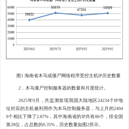
图
1
海南省木马或僵尸网络程序受控主机
IP
历史数量
2．
木马僵尸控制服务器的数量和月度统计。
2025年
9月
，共监测发现我国大陆地区
24234
个
IP地
址对应的主机被利用作为木马控制服务器，与上月的
2494
9
个相比
下降
了
2.87
%，其中海南省的IP共有
86
个，排全国
第
28
位，占总数的
0.35
%，历史数量如图2所示。