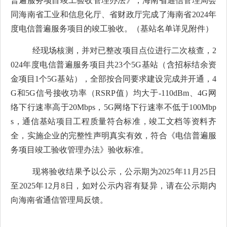
普遍服务项目竣工验收管理办法》
，海南省通信管理局会
同海南省工业和信息化厅、省财政厅完成了
海南省
2024年
度电信普遍服务
项目的竣工
验收
。（
基站名单详见附件）
经
现场
核
测，并对已整改项目点位进行二次核查
，
2
024年度电信普遍服务项目共23个5G基站
（含
招标结余资
金项目1个5G基站
），
全部按
合同要求
建设完成并开通，
4
G和5G
信号接收功率（
RSRP值
）均
大于
-110
dBm
、
4G
网
络
下行速率
高
于
2
0Mbps
，
5G网络下行速率不低于100Mbp
s，通信基站项目工程
质量
符合标准，
竣工文档等资料齐
全
，实施企业
的完整性声明
真实有效，
符合
《
电信普遍服
务项目竣工验收管理办法
》验收标准。
现将验收结果予以公示，公示期为202
5
年
11
月
25
日
至
2025年12
月
8
日，如对公示
内容
有疑异，请在公示
期
内
向海南省通信管理局反馈。