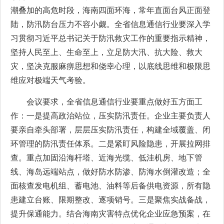
潮叠加的高危时段，海南四面环海，常年直面台风正面登
陆，防汛防台压力不容小觑。全省信息通信行业要深入学
习贯彻习近平总书记关于防汛救灾工作的重要指示精神，
坚持人民至上、生命至上，立足防大汛、抗大险、救大
灾，坚决克服麻痹思想和侥幸心理，以底线思维和极限思
维应对极端天气考验。
会议要求，全省信息通信行业要重点做好五方面工
作：一是提高政治站位，压实防汛责任。企业主要负责人
要亲自牵头部署，层层压实防汛责任，构建全域覆盖、闭
环管理的防汛责任体系。二是紧盯风险隐患，开展拉网排
查。重点加固沿海杆塔、近海光缆、低洼机房、地下管
线、海岛远端站点，做好防水防渗、防海水倒灌改造；全
面核查发电机组、蓄电池、油料等后备供电资源，所有隐
患建立台账、限期整改、逐项销号。三是聚焦实战备战，
提升保通能力。结合海南灾害特点优化企业应急预案，在