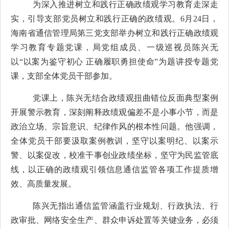
为深入推进树立和践行正确政绩观学习教育走深走
实，引导支部党员树立和践行正确的政绩观
。
6
月
24
日，
海南省通信管理局
第三党支部
举办树立和践行正确
政绩观
学习教育
专题党课，局党组
成员
、
一级巡视员陈兴无
以
“以案为鉴守初心
正确履职勇担使命
”为题讲授专题党
课
，
支部全体
党员干部参加。
党课上，陈兴无结合政绩观扭曲错位
反面
典型
案例
开展警示教育
，
深刻阐释政绩观偏差不是小事小节，而是
政治立场、宗旨意识、纪律作风的根本性问题。他强调，
全体党员干部要汲取案例教训，坚守以案明纪、以案示
警、以案促改，校准干事创业政绩坐标，坚守为民监管底
线，以正确的政绩观引领信息通信监管各项工作提质增
效、高质量发展。
陈兴无指出通信监管涵盖行业规划、行政执法、行
政审批、网络安全生产、群众申诉处置等关键业务，必须