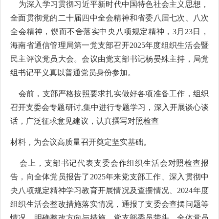
为深入学习贯彻习近平新时代中国特色社会主义思想，
全面贯彻党的二十届四中全会精神和省委八届七次、八次
全会精神，锲而不舍落实中央八项规定精神，
3月23日，
海南省通信管理局第一党支部召开2025年度组织生活会暨
民主评议党员大会。会议由党支部书记杨晏殊主持，局党
组书记平义真以普通党员身份参加。
会前，支部严格按照要求扎实做好各项准备工作，组织
召开支委会专题研讨
,
集中
进行
专题学习，深入开展谈心谈
话，广泛征求意见建议，认真撰写对照检查
材料，为会议高质量召开奠定坚实基础。
会上，支部书记代表支委会
作
组织生活会对照检查报
告，
向全体党员
报告了
2025年来党支部工作、深入贯彻中
央八项规定精神学习教育开展情况及查摆情况、202
4
年度
组织生活会整改措施落实情况，通报了支委会查摆问题等
情况，明确整改方向与措施。党支部委员带头，全体党员