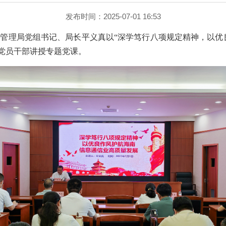
发布时间：2025-07-01 16:53
信管理局党组书记、局长
平义真
以“深学笃行八项规定精神，以优
党员干部
讲授专题党课。