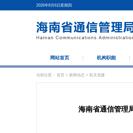
2026年8月6日星期四
网站首页
机构职能
当前位置：
首页
>
新闻动态
>
机关党建
海南省通信管理