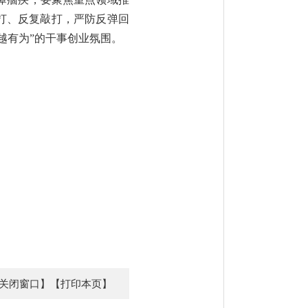
打、反复敲打，严防反弹回
越有为”的干事创业氛围。
关闭窗口】
【打印本页】