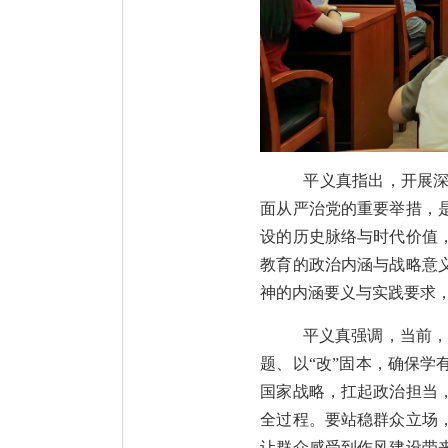
平义真
指出，开展
面从严治党的重要举措，
设的历史脉络与时代价值
教育的政治内涵与战略意
神的内涵要义与实践要求
平义真
强调，当前，
题、以“改”固本，
确保学
国家战略，扛起政治担当
全过程。要站稳群众立场
让群众感受到作风建设带