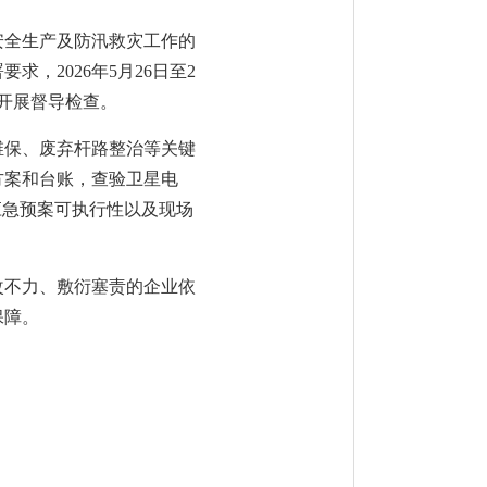
安全生产及防汛救灾工作的
，2026年5月26日至2
开展督导检查。
维保、废弃杆路整治等关键
方案和台账，查验卫星电
应急预案可执行性以及现场
改不力、敷衍塞责的企业依
保障。